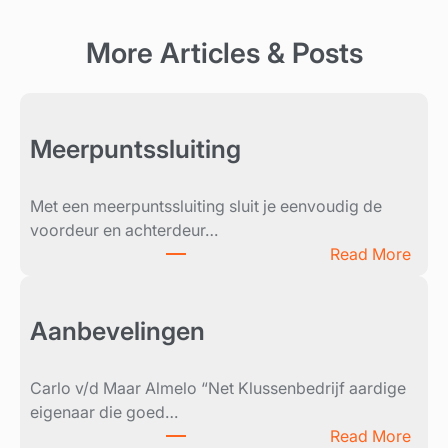
More Articles & Posts
Meerpuntssluiting
Met een meerpuntssluiting sluit je eenvoudig de
voordeur en achterdeur…
:
Read More
M
e
e
Aanbevelingen
r
p
Carlo v/d Maar Almelo “Net Klussenbedrijf aardige
u
eigenaar die goed…
n
:
Read More
t