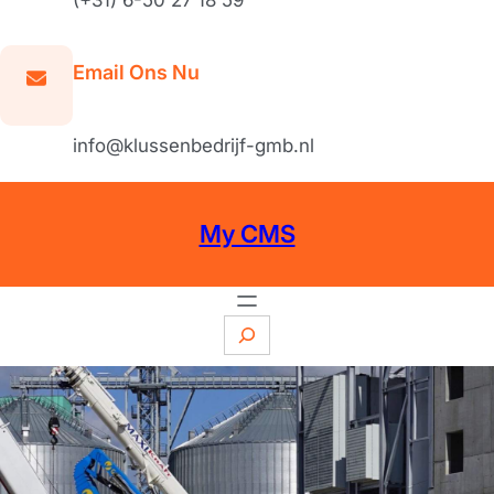
Email Ons Nu
info@klussenbedrijf-gmb.nl
My CMS
S
e
a
r
c
h